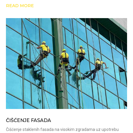
READ MORE
ČIŠĆENJE FASADA
Čišćenje staklenih fasada na visokim zgradama uz upotrebu