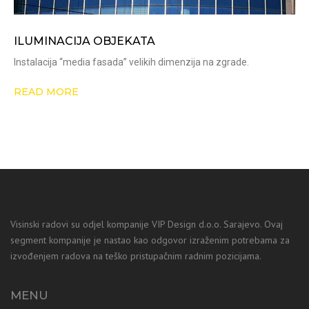
ILUMINACIJA OBJEKATA
Instalacija “media fasada” velikih dimenzija na zgrade.
READ MORE
Visinski radovi su odjel kompanije VIP Design d.o.o. Sarajevo. Ovaj
segment kompanije je nastao kao odgovor izraženim potrebama za
izvođenjem radova na teško pristupačnim radnim pozicijama.
MENU