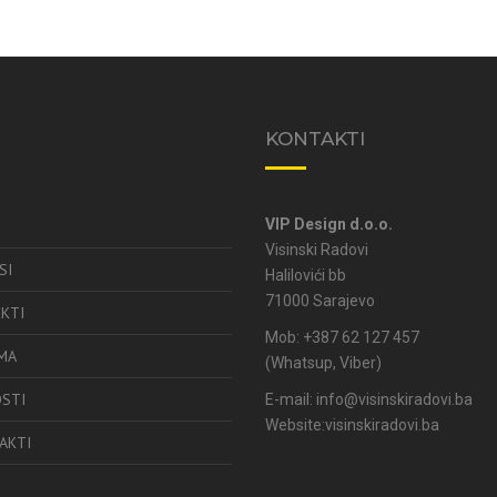
U
KONTAKTI
VIP Design d.o.o.
e
Visinski Radovi
SI
Halilovići bb
71000 Sarajevo
EKTI
Mob: +387 62 127 457
MA
(Whatsup, Viber)
STI
E-mail:
info@visinskiradovi.ba
Website:
visinskiradovi.ba
AKTI