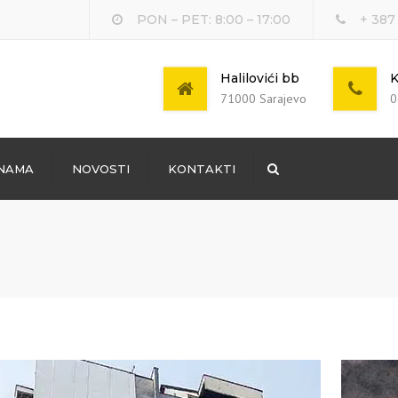
PON – PET: 8:00 – 17:00
+ 387
Halilovići bb
K
71000 Sarajevo
0
NAMA
NOVOSTI
KONTAKTI
Search