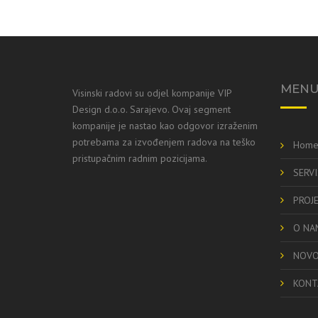
MEN
Visinski radovi su odjel kompanije VIP
Design d.o.o. Sarajevo. Ovaj segment
kompanije je nastao kao odgovor izraženim
potrebama za izvođenjem radova na teško
Hom
pristupačnim radnim pozicijama.
SERVI
PROJ
O NA
NOVO
KONT