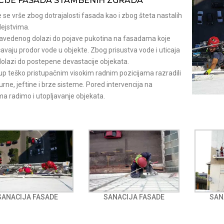
CIJE FASADA STAMBENIH ZGRADA
 se vrše zbog dotrajalosti fasada kao i zbog šteta nastalih
dejstvima.
navedenog dolazi do pojave pukotina na fasadama koje
vaju prodor vode u objekte. Zbog prisustva vode i uticaja
olazi do postepene devastacije objekata.
up teško pristupačnim visokim radnim pozicijama razradili
rne, jeftine i brze sisteme. Pored intervencija na
a radimo i utopljavanje objekata.
SANACIJA FASADE
SANACIJA FASADE
SAN