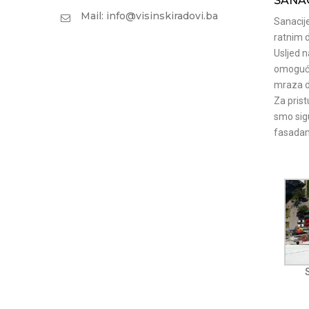
SANA
Mail: info@visinskiradovi.ba
Sanacije
ratnim 
Usljed 
omoguća
mraza d
Za prist
smo sigu
fasadam