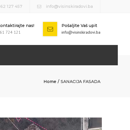
 62 127 457
info@visinskiradovi.ba
ontaktirajte nas!
Pošaljite Vaš upit
61 724 121
info@visinskiradovi.ba
Home
SANACIJA FASADA