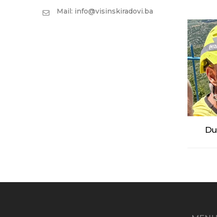
Mail: info@visinskiradovi.ba
Du
Elektr