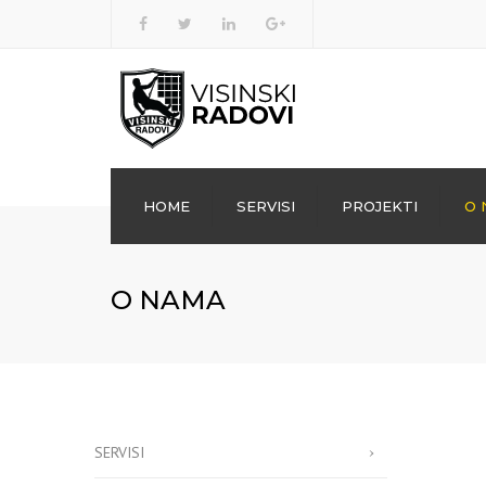
Facebook
Youtube
HOME
SERVISI
PROJEKTI
O 
TELEKOMUNIKACIJE
O NAMA
OBUKA ZA RAD NA VISINI
ČIŠĆENJE FASADA
SANACIJA FASADA
ILUMINACIJA OBJEKATA
SERVISI
VERTIKALNI TRANSPORT