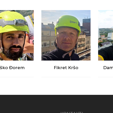
ško Đorem
Fikret Kršo
Dami
Direktor kompanije VIP
Proje
Design d.o.o. Instruktor
proje
za obuku za rad na visini
teleko
o-monter
- IRATA L3
Instru