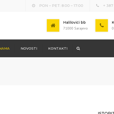
PON – PET: 8:00 – 17:00
+ 387
Halilovići bb
K
71000 Sarajevo
0
NAMA
NOVOSTI
KONTAKTI
Search
ISTORI