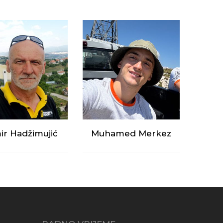
r Hadžimujić
Muhamed Merkez
kt manager za
kte
munikacija
Team leader za projekte
ktor za rad na visini
instalacije 4G mreže