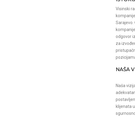
Visinski r
kompanije 
Sarajevo.
kompanije
odgovor i
za izvođe
pristupač
pozicijam
NAŠA V
Naša vizij
adekvatan
postavlje
klijenata 
sgurnosno