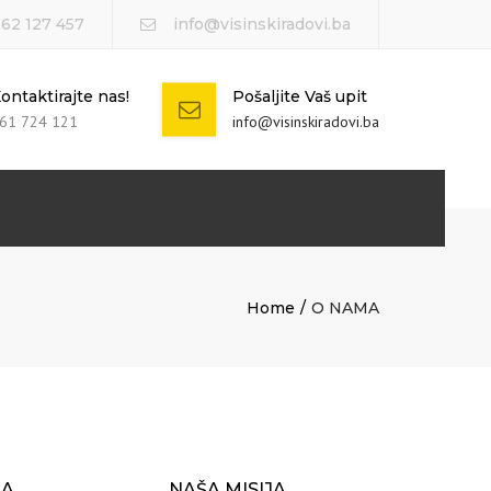
 62 127 457
info@visinskiradovi.ba
ontaktirajte nas!
Pošaljite Vaš upit
61 724 121
info@visinskiradovi.ba
Home
O NAMA
JA
NAŠA MISIJA