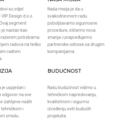
adovi su odjel
Naša misija je da u
VIP Design d.o.o.
svakodnevnom radu
 Ovaj segment
poboljšavamo sigurnosne
 je nastao kao
procedure, stičemo nova
zraženim potrebama
znanja i unapređujemo
njem radova na teško
partnerske odnose sa drugim
nim radnim
kompanijama.
a.
IZIJA
BUDUĆNOST
a je uspješan i
Našu budućnost vidimo u
 odgovor na sve
tehničkom napredovanju,
ne zahtjeve naših
kvalitetnom i sigurmo
u tehničkom i
izvođenju svih budućih
m smislu.
projekata