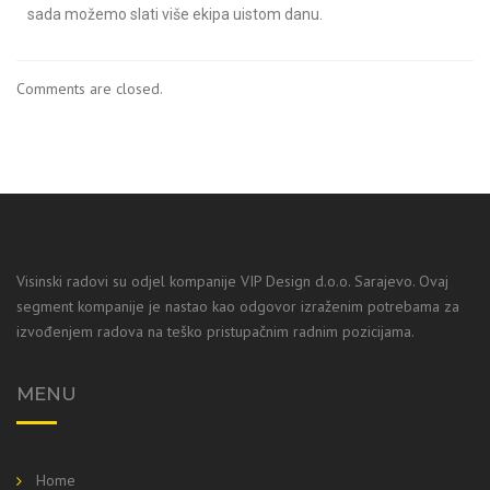
sada možemo slati više ekipa uistom danu.
Comments are closed.
Visinski radovi su odjel kompanije VIP Design d.o.o. Sarajevo. Ovaj
segment kompanije je nastao kao odgovor izraženim potrebama za
izvođenjem radova na teško pristupačnim radnim pozicijama.
MENU
Home