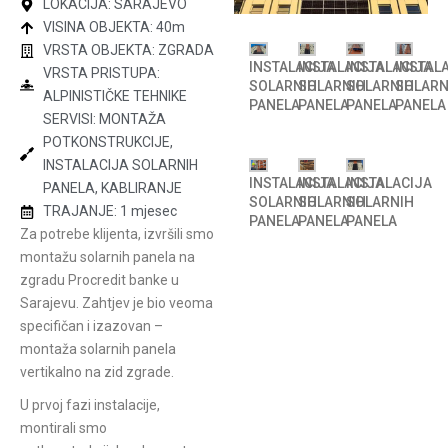
LOKACIJA: SARAJEVO
VISINA OBJEKTA: 40m
VRSTA OBJEKTA: ZGRADA
INSTALACIJA
INSTALACIJA
INSTALACIJA
INSTAL
VRSTA PRISTUPA:
SOLARNIH
SOLARNIH
SOLARNIH
SOLARN
ALPINISTIČKE TEHNIKE
PANELA
PANELA
PANELA
PANELA
SERVISI: MONTAŽA
POTKONSTRUKCIJE,
INSTALACIJA SOLARNIH
INSTALACIJA
INSTALACIJA
INSTALACIJA
PANELA, KABLIRANJE
SOLARNIH
SOLARNIH
SOLARNIH
TRAJANJE: 1 mjesec
PANELA
PANELA
PANELA
Za potrebe klijenta, izvršili smo
montažu solarnih panela na
zgradu Procredit banke u
Sarajevu. Zahtjev je bio veoma
specifičan i izazovan –
montaža solarnih panela
vertikalno na zid zgrade.
U prvoj fazi instalacije,
montirali smo