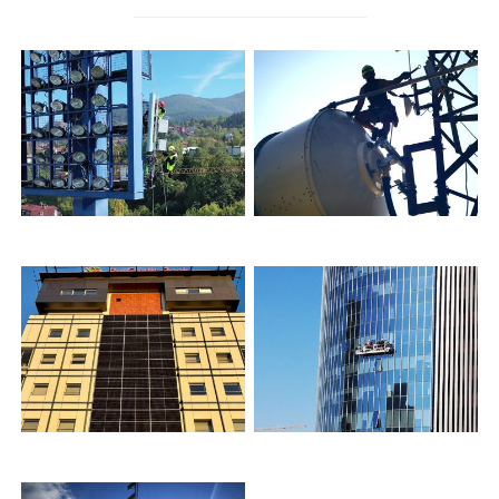
GRBAVICA – BAZNA
DIGITALIZACIJA –
STANICA
MONTAŽA LINKOVA
PROCREDIT BANKA –
CAPITAL TOWER –
SOLARNI PANELI
MEDIA FASADA