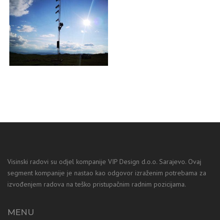
INSTALACIJA OPREME
ZA MJERENJE
VJETROPOTENCIJALA
Visinski radovi su odjel kompanije VIP Design d.o.o. Sarajevo. Ovaj
segment kompanije je nastao kao odgovor izraženim potrebama za
izvođenjem radova na teško pristupačnim radnim pozicijama.
MENU