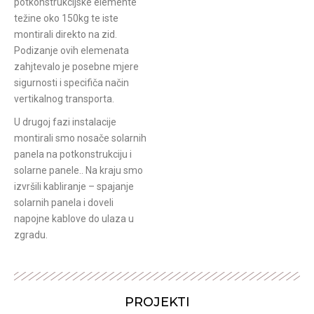
potkonstrukcijske elemente
težine oko 150kg te iste
montirali direkto na zid.
Podizanje ovih elemenata
zahjtevalo je posebne mjere
sigurnosti i specifiča način
vertikalnog transporta.
U drugoj fazi instalacije
montirali smo nosače solarnih
panela na potkonstrukciju i
solarne panele.. Na kraju smo
izvršili kabliranje – spajanje
solarnih panela i doveli
napojne kablove do ulaza u
zgradu.
PROJEKTI